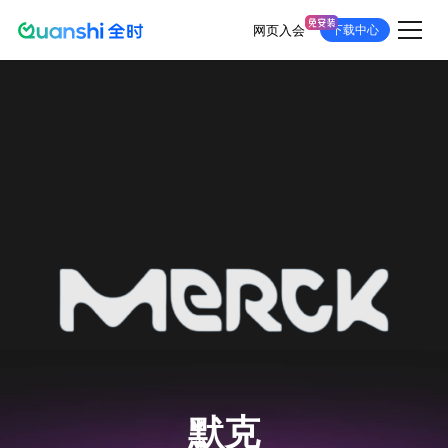
网页入会
下载中心
跳
转
到
主
要
内
容
默克