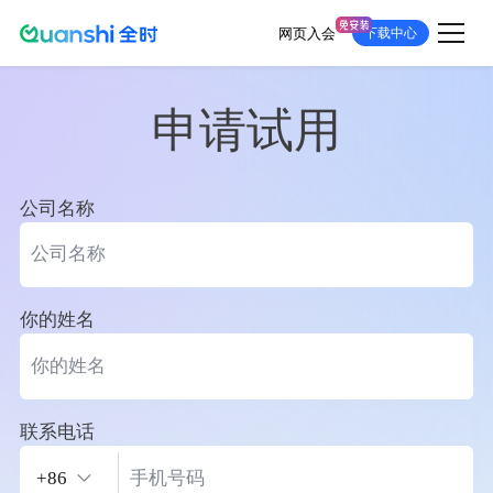
网页入会
下载中心
跳
转
到
主
要
内
容