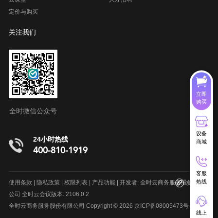
定价与购买
关注我们
立即
购买
全时微信公众号
设备
24小时热线
商城
400-810-1919
客服
呼叫中心系统
在线客服系统
项目管理软件
室内地图制作
热线
使用条款
|
隐私政策
|
权限列表
|
产品功能
| 开发者: 全时云商务服务股份有限
友情链接
公司 全时云会议版本: 2106.0.2
全时云商务服务股份有限公司 Copyright © 2026
京ICP备08005473号-9
线上