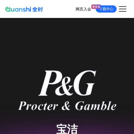
网页入会
下载中心
跳
转
到
主
要
内
容
宝洁