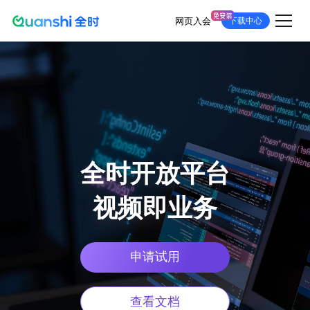
网页入会
下载中心
跳
转
到
主
要
内
容
全时开放平台
视频即业务
申请试用
查看文档