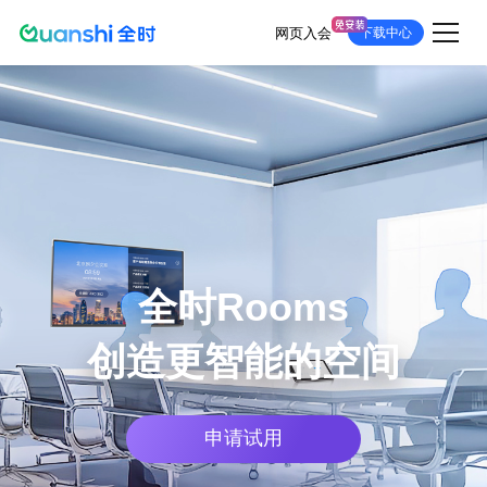
网页入会
下载中心
跳
转
到
主
要
内
容
全时Rooms
创造更智能的空间
申请试用