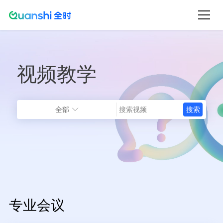
跳
转
到
主
视频教学
要
内
容
全部
专业会议