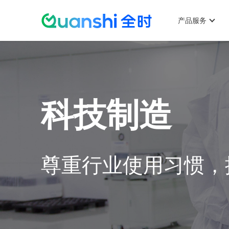
主
菜
产品服务
单
跳
科技制造
转
尊重行业使用习惯，
到