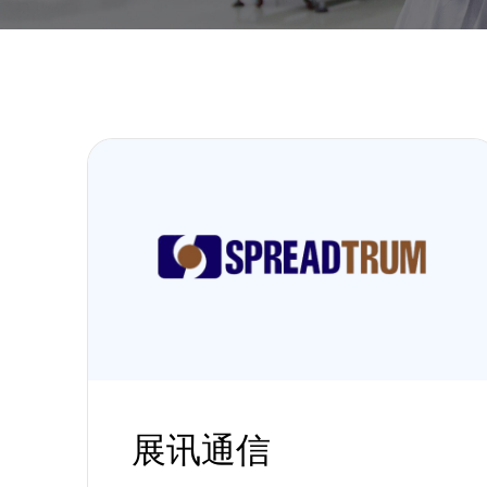
主
要
内
展讯通信