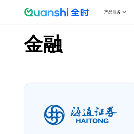
主
跳
菜
产品服务
单
金融
转
到